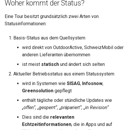
Woher kommt der Status?
Die Touren mit Status
How to work with checkout
werden nicht angezeigt
components
Eine Tour besitzt grundsätzlich zwei Arten von
Statusinformationen:
Zusammenfassung
Query pdf in the infocenter
Basis-Status aus dem Quellsystem
How to get the data from t
wird direkt von OutdoorActive, SchweizMobil oder
AccommoDataHub
anderen Lieferanten übernommen
How to order ski tickets
ist meist
statisch
und ändert sich selten
Aktueller Betriebsstatus aus einem Statussystem
How to work with ski resor
wird in Systemen wie
SISAG
,
Infosnow
,
Greensolution
gepflegt
Booking parking
enthält tägliche oder stündliche Updates wie
„offen“, „gesperrt“, „präpariert“, „in Revision“
Dies sind die
relevanten
Echtzeitinformationen
, die in Apps und auf