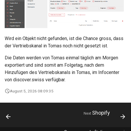
marketplace
Microdata
s
DevOps
e
Work with B2B
Accessibility
marketplace
a
Reviews and
r
Specific order information
recommendations
Wird ein Objekt nicht gefunden, ist die Chance gross, dass
by Partner
der Vertriebskanal in Tomas noch nicht gesetzt ist.
c
Data governance
h
Die Daten werden von Tomas einmal täglich am Morgen
Work with the search
exportiert und sind somit am Folgetag, nach dem
Bibliography
i
Hinzufügen des Vertriebskanals in Tomas, im Infocenter
Table reservation
n
von discover.swiss verfügbar.
Terms and conditions
Work with the Mediaservic
g
August 5, 2026 08:09:35
Business Trail
Deal with consent
Potential Action
Shopify
Next
Call Azure Active Directory
B2C
Amenity features